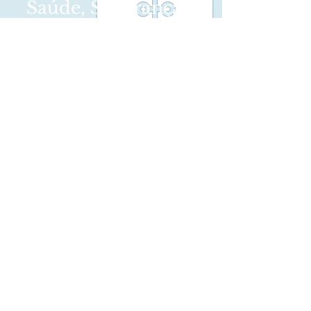
Saúde, Segurança e
Meio Ambiente
SAIBA MAIS
Qualidade
SAIBA MAIS
Siga-nos nas redes sociais